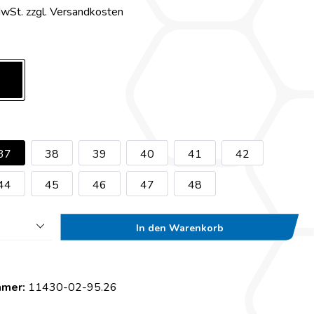
MwSt. zzgl. Versandkosten
37
38
39
40
41
42
44
45
46
47
48
In den Warenkorb
mmer:
11430-02-95.26