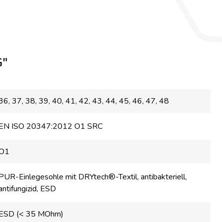
"
36
, 37
, 38
, 39
, 40
, 41
, 42
, 43
, 44
, 45
, 46
, 47
, 48
EN ISO 20347:2012 O1 SRC
O1
PUR-Einlegesohle mit DRYtech®-Textil, antibakteriell,
antifungizid, ESD
ESD (< 35 MOhm)