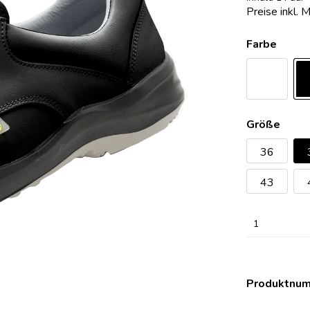
Preise inkl. 
erheitsschuhe Damensafety
eitsschuhe Safety One
OP-Clog Konfigurator
erheitsschuhe Sport
eitsschuhe Safety Pure
OP-Clogs Classic
Farbe
eitsschuhe Expert
OP-Clogs Professional
eitsschuhe Expert Plus
OP-Clogs Special
eitsschuhe Komfort
OP-Clogs Orthoclogs
eitsschuhe Alukappe
OP-Clogs Economy
Größe
eitsschuhe SRC
36
eitsschuhe Damensafety
43
eitsschuhe Sport
1
Produktnu