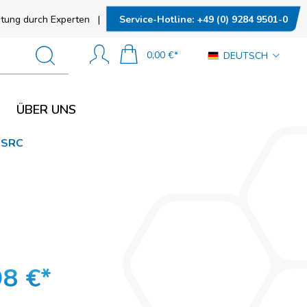
N
SOCIAL MEDIA
Service-Hotline:
+49 (0) 9284 9501-0
tung durch Experten
|
0,00 €*
DEUTSCH
n
ÜBER UNS
tand (ESD)
 SRC
SOCIAL MEDIA
nd (ESD)
98 €*