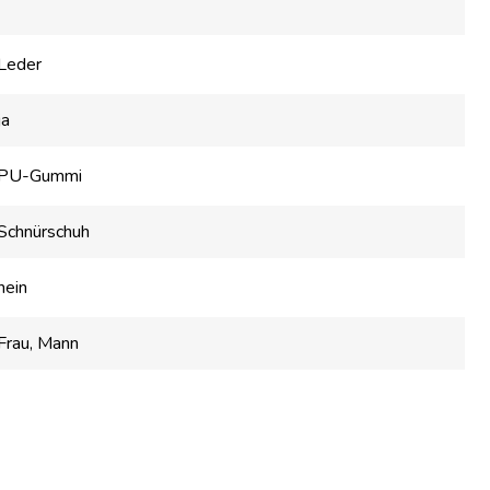
Leder
ja
PU-Gummi
Schnürschuh
nein
Frau
, Mann