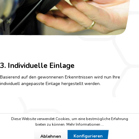
3. Individuelle Einlage
Basierend auf den gewonnenen Erkenntnissen wird nun Ihre
individuell angepasste Einlage hergestellt werden.
Diese Website verwendet Cookies, um eine bestmögliche Erfahrung
4. Zertifiziertes System
bieten zu können.
Mehr Informationen ...
Geschafft! Sie können ihre persönliche Einlage nun für Ihren Berufs-
Konfigurieren
Ablehnen