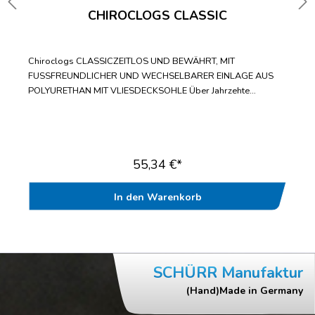
CHIROCLOGS CLASSIC
Chiroclogs CLASSICZEITLOS UND BEWÄHRT, MIT
FUSSFREUNDLICHER UND WECHSELBARER EINLAGE AUS
POLYURETHAN MIT VLIESDECKSOHLE Über Jahrzehte
bewährter Standard-ClogWechselbare Einlegesohle mit
fußfreundlicher VliesdecksohleBis zur Doppelgröße 47/48
lieferbarWasch- und desinfizierbar bis
70°CAntistatischGeprüft nach EN ISO 20347“
55,34 €*
In den Warenkorb
SCHÜRR Manufaktur
(Hand)Made in Germany