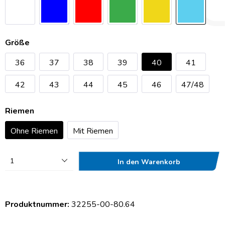
Größe
36
37
38
39
40
41
42
43
44
45
46
47/48
Riemen
Ohne Riemen
Mit Riemen
1
In den Warenkorb
Produktnummer:
32255-00-80.64