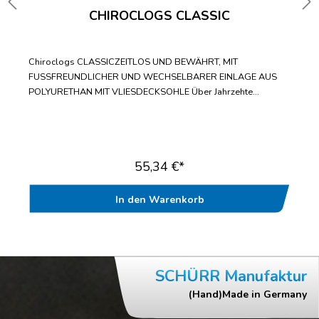
CHIROCLOGS CLASSIC
Chiroclogs CLASSICZEITLOS UND BEWÄHRT, MIT
FUSSFREUNDLICHER UND WECHSELBARER EINLAGE AUS
POLYURETHAN MIT VLIESDECKSOHLE Über Jahrzehte
bewährter Standard-ClogWechselbare Einlegesohle mit
fußfreundlicher VliesdecksohleBis zur Doppelgröße 47/48
lieferbarWasch- und desinfizierbar bis
70°CAntistatischGeprüft nach EN ISO 20347“
55,34 €*
In den Warenkorb
SCHÜRR Manufaktur
(Hand)Made in Germany