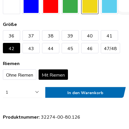
Größe
36
37
38
39
40
41
42
43
44
45
46
47/48
Riemen
Ohne Riemen
Mit Riemen
1
In den Warenkorb
Produktnummer:
32274-00-80.126