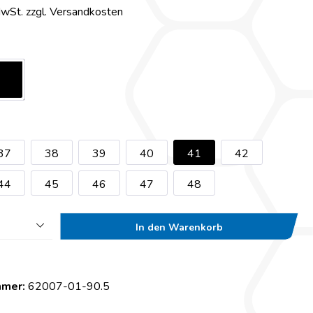
MwSt. zzgl. Versandkosten
37
38
39
40
41
42
44
45
46
47
48
In den Warenkorb
mmer:
62007-01-90.5