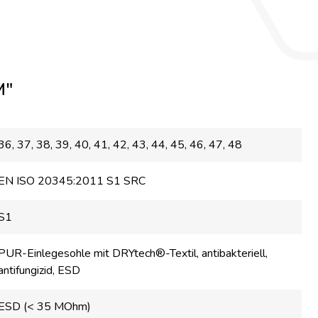
M"
36
, 37
, 38
, 39
, 40
, 41
, 42
, 43
, 44
, 45
, 46
, 47
, 48
EN ISO 20345:2011 S1 SRC
S1
PUR-Einlegesohle mit DRYtech®-Textil, antibakteriell,
antifungizid, ESD
ESD (< 35 MOhm)