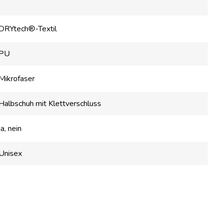
DRYtech®-Textil
PU
Mikrofaser
Halbschuh mit Klettverschluss
ja
, nein
Unisex