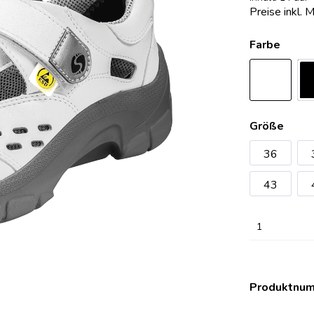
Preise inkl. 
erheitsschuhe Damensafety
eitsschuhe Safety One
OP-Clog Konfigurator
erheitsschuhe Sport
eitsschuhe Safety Pure
OP-Clogs Classic
Farbe
eitsschuhe Expert
OP-Clogs Professional
eitsschuhe Expert Plus
OP-Clogs Special
eitsschuhe Komfort
OP-Clogs Orthoclogs
eitsschuhe Alukappe
OP-Clogs Economy
Größe
eitsschuhe SRC
36
eitsschuhe Damensafety
43
eitsschuhe Sport
1
Produktnu