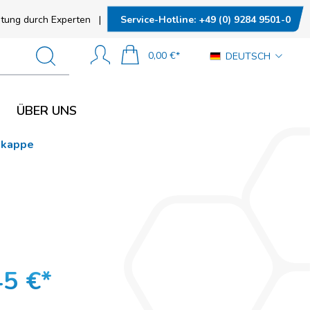
N
SOCIAL MEDIA
Service-Hotline:
+49 (0) 9284 9501-0
tung durch Experten
|
0,00 €*
DEUTSCH
n
ÜBER UNS
tand (ESD)
ukappe
SOCIAL MEDIA
nd (ESD)
45 €*