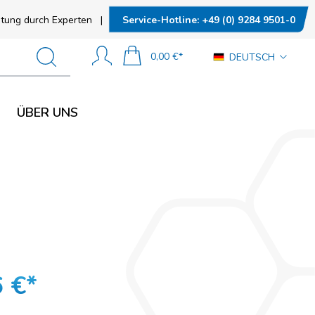
N
SOCIAL MEDIA
Service-Hotline:
+49 (0) 9284 9501-0
tung durch Experten
|
0,00 €*
DEUTSCH
n
ÜBER UNS
tand (ESD)
SOCIAL MEDIA
nd (ESD)
 €*