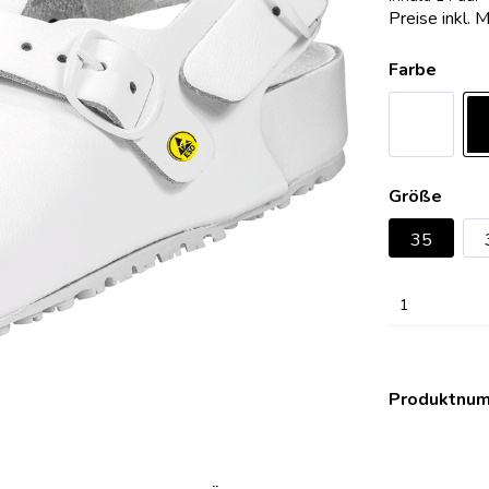
Preise inkl. 
erheitsschuhe Damensafety
eitsschuhe Safety One
OP-Clog Konfigurator
erheitsschuhe Sport
eitsschuhe Safety Pure
OP-Clogs Classic
Farbe
eitsschuhe Expert
OP-Clogs Professional
eitsschuhe Expert Plus
OP-Clogs Special
eitsschuhe Komfort
OP-Clogs Orthoclogs
eitsschuhe Alukappe
OP-Clogs Economy
Größe
eitsschuhe SRC
35
eitsschuhe Damensafety
eitsschuhe Sport
1
Produktnu