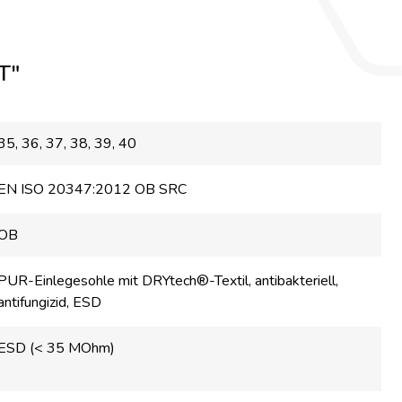
T"
35
, 36
, 37
, 38
, 39
, 40
EN ISO 20347:2012 OB SRC
OB
PUR-Einlegesohle mit DRYtech®-Textil, antibakteriell,
antifungizid, ESD
ESD (< 35 MOhm)