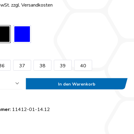
MwSt. zzgl. Versandkosten
36
37
38
39
40
In den Warenkorb
mmer:
11412-01-14.12