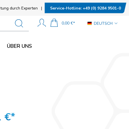
N
SOCIAL MEDIA
Service-Hotline:
+49 (0) 9284 9501-0
tung durch Experten
|
0,00 €*
DEUTSCH
n
ÜBER UNS
tand (ESD)
SOCIAL MEDIA
nd (ESD)
 €*