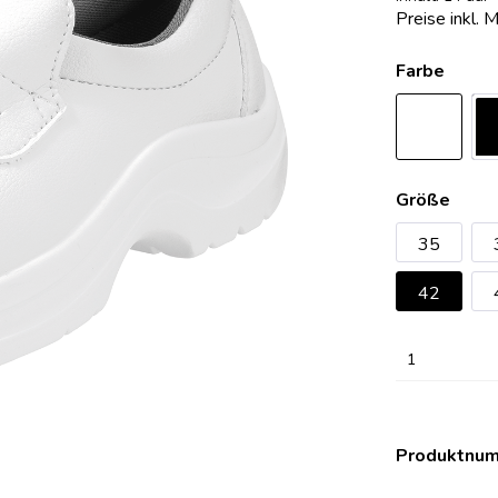
Preise inkl. 
erheitsschuhe Damensafety
eitsschuhe Safety One
OP-Clog Konfigurator
erheitsschuhe Sport
eitsschuhe Safety Pure
OP-Clogs Classic
Farbe
eitsschuhe Expert
OP-Clogs Professional
eitsschuhe Expert Plus
OP-Clogs Special
eitsschuhe Komfort
OP-Clogs Orthoclogs
eitsschuhe Alukappe
OP-Clogs Economy
Größe
eitsschuhe SRC
35
eitsschuhe Damensafety
42
eitsschuhe Sport
1
Produktnu