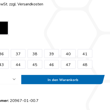
MwSt. zzgl. Versandkosten
36
37
38
39
40
41
43
44
45
46
47
48
In den Warenkorb
mmer:
20967-01-00.7