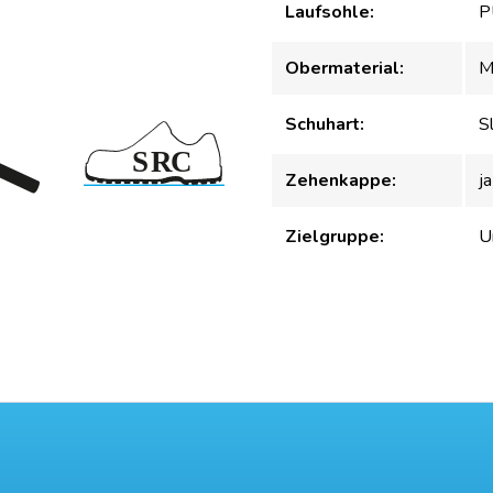
Laufsohle:
P
Obermaterial:
M
Schuhart:
S
Zehenkappe:
ja
Zielgruppe:
U