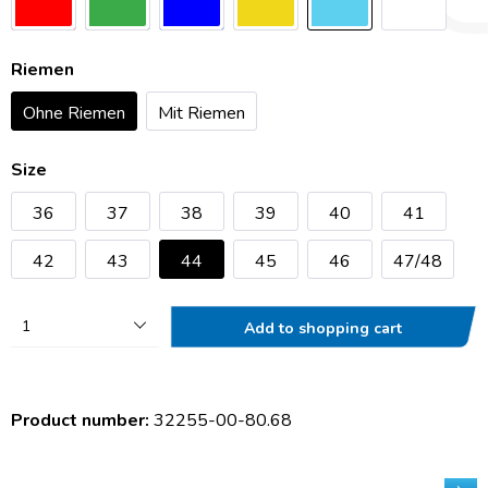
Riemen
Ohne Riemen
Mit Riemen
Size
36
37
38
39
40
41
42
43
44
45
46
47/48
1
Add to shopping cart
Product number:
32255-00-80.68