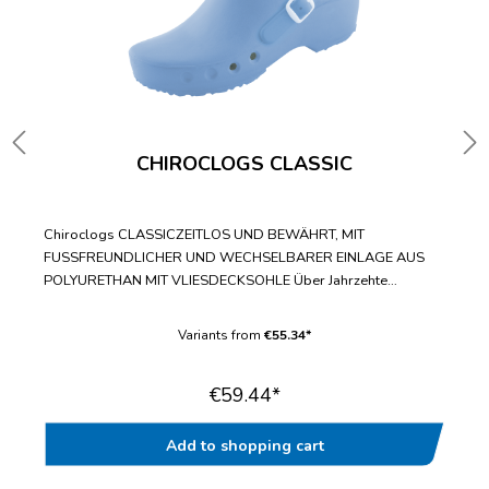
CHIROCLOGS CLASSIC
Chiroclogs CLASSICZEITLOS UND BEWÄHRT, MIT
FUSSFREUNDLICHER UND WECHSELBARER EINLAGE AUS
POLYURETHAN MIT VLIESDECKSOHLE Über Jahrzehte
bewährter Standard-ClogWechselbare Einlegesohle mit
fußfreundlicher VliesdecksohleBis zur Doppelgröße 47/48
Variants from
€55.34*
lieferbarWasch- und desinfizierbar bis
70°CAntistatischGeprüft nach EN ISO 20347“
€59.44*
Add to shopping cart