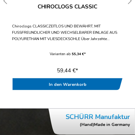
CHIROCLOGS CLASSIC
Chiroclogs CLASSICZEITLOS UND BEWÄHRT, MIT
FUSSFREUNDLICHER UND WECHSELBARER EINLAGE AUS
POLYURETHAN MIT VLIESDECKSOHLE Über Jahrzehte
bewährter Standard-ClogWechselbare Einlegesohle mit
fußfreundlicher VliesdecksohleBis zur Doppelgröße 47/48
Varianten ab
55,34 €*
lieferbarWasch- und desinfizierbar bis
70°CAntistatischGeprüft nach EN ISO 20347“
59,44 €*
In den Warenkorb
SCHÜRR Manufaktur
(Hand)Made in Germany