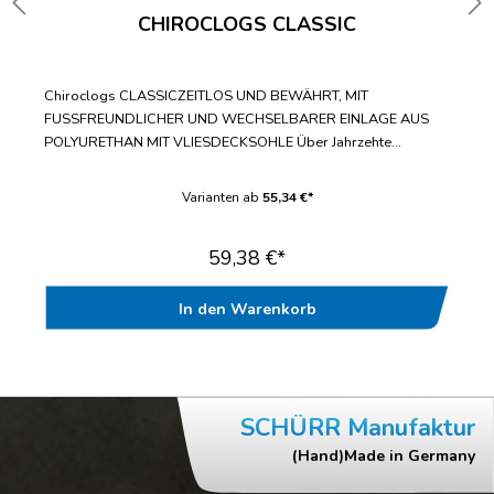
CHIROCLOGS CLASSIC
Chiroclogs CLASSICZEITLOS UND BEWÄHRT, MIT
FUSSFREUNDLICHER UND WECHSELBARER EINLAGE AUS
POLYURETHAN MIT VLIESDECKSOHLE Über Jahrzehte
bewährter Standard-ClogWechselbare Einlegesohle mit
fußfreundlicher VliesdecksohleBis zur Doppelgröße 47/48
Varianten ab
55,34 €*
lieferbarWasch- und desinfizierbar bis
70°CAntistatischGeprüft nach EN ISO 20347“
59,38 €*
In den Warenkorb
SCHÜRR Manufaktur
(Hand)Made in Germany