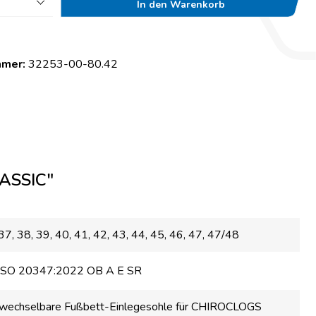
In den Warenkorb
mmer:
32253-00-80.42
ASSIC"
 37
, 38
, 39
, 40
, 41
, 42
, 43
, 44
, 45
, 46
, 47
, 47/48
ISO 20347:2022 OB A E SR
wechselbare Fußbett-Einlegesohle für CHIROCLOGS