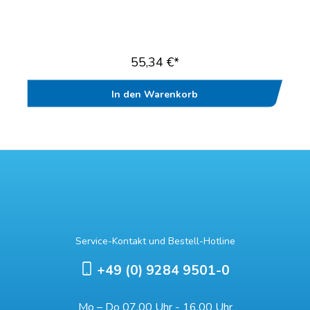
bewährter Standard-ClogWechselbare Einlegesohle mit
fußfreundlicher VliesdecksohleBis zur Doppelgröße 47/48
lieferbarWasch- und desinfizierbar bis 70°CAntistatischGeprüft
nach EN ISO 20347“
55,34 €*
In den Warenkorb
Service-Kontakt und Bestell-Hotline
+49 (0) 9284 9501-0
Mo – Do 07.00 Uhr - 16.00 Uhr