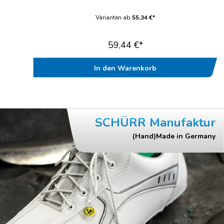
bewährter Standard-ClogWechselbare Einlegesohle mit
fußfreundlicher VliesdecksohleBis zur Doppelgröße 47/48
Varianten ab
55,34 €*
üft
lieferbarWasch- und desinfizierbar bis 70°CAntistatischGeprüft
nach EN ISO 20347“
59,44 €*
In den Warenkorb
SCHÜRR Manufaktur
(Hand)Made in Germany