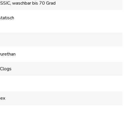
SSIC, waschbar bis 70 Grad
statisch
yurethan
Clogs
sex