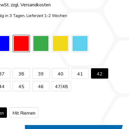
MwSt. zzgl. Versandkosten
ig in 3 Tagen, Lieferzeit 1-2 Wochen
37
38
39
40
41
42
44
45
46
47/48
en
Mit Riemen