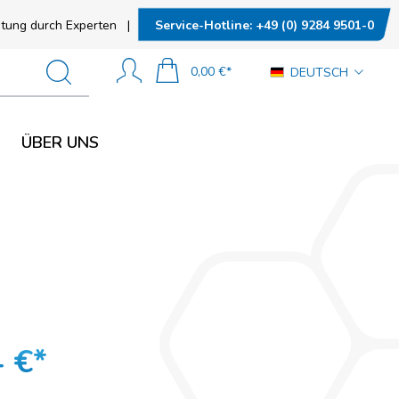
N
SOCIAL MEDIA
Service-Hotline:
+49 (0) 9284 9501-0
tung durch Experten
|
0,00 €*
DEUTSCH
n
ÜBER UNS
tand (ESD)
SOCIAL MEDIA
nd (ESD)
 €*