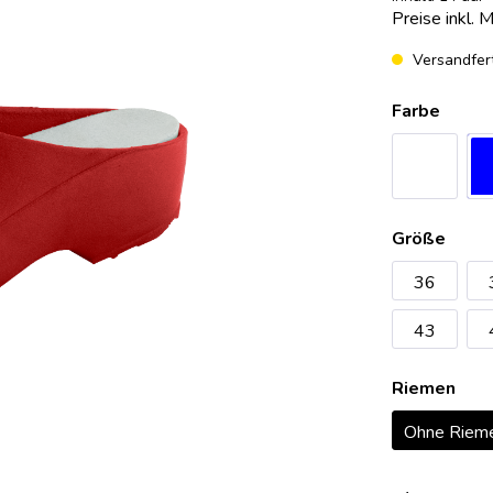
Preise inkl. 
erheitsschuhe Damensafety
eitsschuhe Safety One
OP-Clog Konfigurator
erheitsschuhe Sport
eitsschuhe Safety Pure
OP-Clogs Classic
Versandfert
eitsschuhe Expert
OP-Clogs Professional
Farbe
eitsschuhe Expert Plus
OP-Clogs Special
eitsschuhe Komfort
OP-Clogs Orthoclogs
eitsschuhe Alukappe
OP-Clogs Economy
eitsschuhe SRC
Größe
eitsschuhe Damensafety
36
eitsschuhe Sport
43
Riemen
Ohne Riem