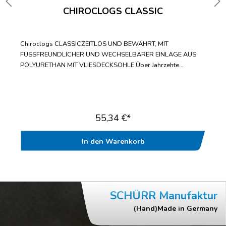
CHIROCLOGS CLASSIC
Chiroclogs CLASSICZEITLOS UND BEWÄHRT, MIT
FUSSFREUNDLICHER UND WECHSELBARER EINLAGE AUS
POLYURETHAN MIT VLIESDECKSOHLE Über Jahrzehte
bewährter Standard-ClogWechselbare Einlegesohle mit
fußfreundlicher VliesdecksohleBis zur Doppelgröße 47/48
lieferbarWasch- und desinfizierbar bis
70°CAntistatischGeprüft nach EN ISO 20347“
55,34 €*
In den Warenkorb
SCHÜRR Manufaktur
(Hand)Made in Germany