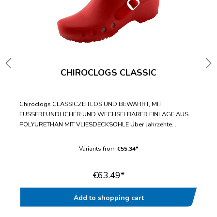
CHIROCLOGS CLASSIC
Chiroclogs CLASSICZEITLOS UND BEWÄHRT, MIT
FUSSFREUNDLICHER UND WECHSELBARER EINLAGE AUS
POLYURETHAN MIT VLIESDECKSOHLE Über Jahrzehte
bewährter Standard-ClogWechselbare Einlegesohle mit
fußfreundlicher VliesdecksohleBis zur Doppelgröße 47/48
Variants from
€55.34*
lieferbarWasch- und desinfizierbar bis
70°CAntistatischGeprüft nach EN ISO 20347“
€63.49*
Add to shopping cart