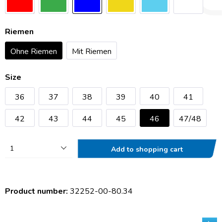
Riemen
Ohne Riemen
Mit Riemen
Size
36
37
38
39
40
41
42
43
44
45
46
47/48
1
Add to shopping cart
Product number:
32252-00-80.34