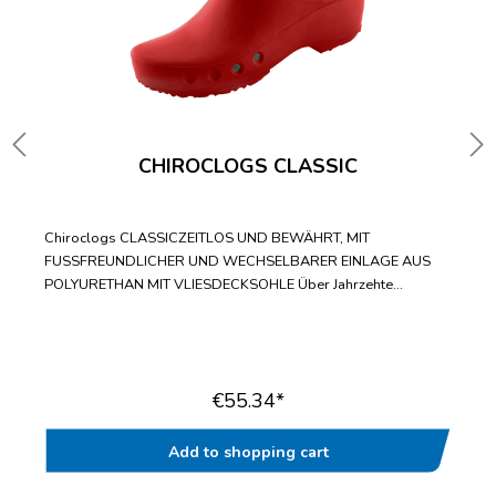
CHIROCLOGS CLASSIC
Chiroclogs CLASSICZEITLOS UND BEWÄHRT, MIT
FUSSFREUNDLICHER UND WECHSELBARER EINLAGE AUS
POLYURETHAN MIT VLIESDECKSOHLE Über Jahrzehte
bewährter Standard-ClogWechselbare Einlegesohle mit
fußfreundlicher VliesdecksohleBis zur Doppelgröße 47/48
lieferbarWasch- und desinfizierbar bis
70°CAntistatischGeprüft nach EN ISO 20347“
€55.34*
Add to shopping cart