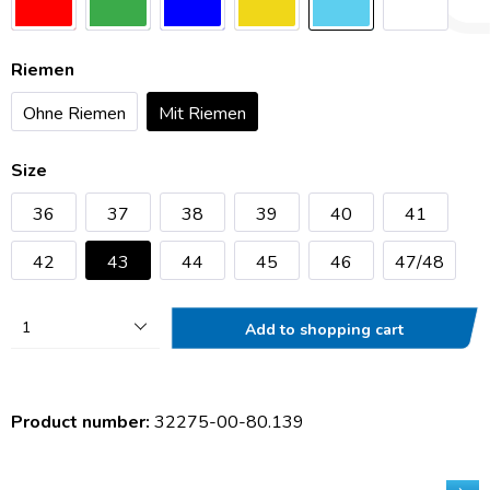
Riemen
Ohne Riemen
Mit Riemen
Size
36
37
38
39
40
41
42
43
44
45
46
47/48
1
Add to shopping cart
Product number:
32275-00-80.139