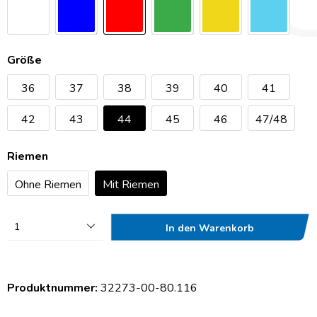
Größe
36
37
38
39
40
41
42
43
44
45
46
47/48
Riemen
Ohne Riemen
Mit Riemen
1
In den Warenkorb
Produktnummer:
32273-00-80.116