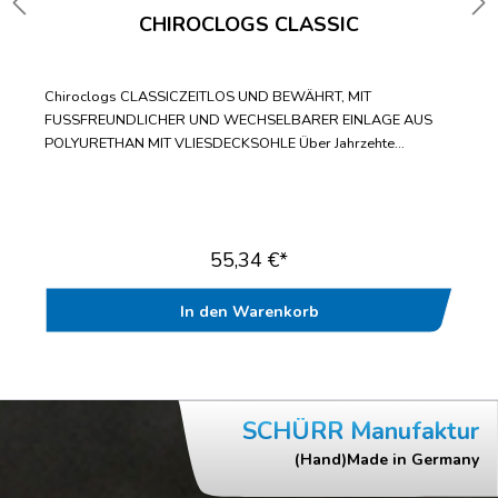
CHIROCLOGS CLASSIC
Chiroclogs CLASSICZEITLOS UND BEWÄHRT, MIT
FUSSFREUNDLICHER UND WECHSELBARER EINLAGE AUS
POLYURETHAN MIT VLIESDECKSOHLE Über Jahrzehte
bewährter Standard-ClogWechselbare Einlegesohle mit
fußfreundlicher VliesdecksohleBis zur Doppelgröße 47/48
lieferbarWasch- und desinfizierbar bis
70°CAntistatischGeprüft nach EN ISO 20347“
55,34 €*
In den Warenkorb
SCHÜRR Manufaktur
(Hand)Made in Germany