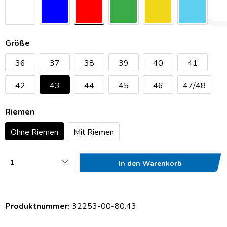
Größe
36
37
38
39
40
41
42
43
44
45
46
47/48
Riemen
Ohne Riemen
Mit Riemen
1
In den Warenkorb
Produktnummer:
32253-00-80.43