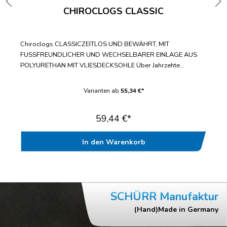
CHIROCLOGS CLASSIC
Chiroclogs CLASSICZEITLOS UND BEWÄHRT, MIT
FUSSFREUNDLICHER UND WECHSELBARER EINLAGE AUS
POLYURETHAN MIT VLIESDECKSOHLE Über Jahrzehte
bewährter Standard-ClogWechselbare Einlegesohle mit
fußfreundlicher VliesdecksohleBis zur Doppelgröße 47/48
Varianten ab
55,34 €*
lieferbarWasch- und desinfizierbar bis
70°CAntistatischGeprüft nach EN ISO 20347“
59,44 €*
In den Warenkorb
SCHÜRR Manufaktur
(Hand)Made in Germany