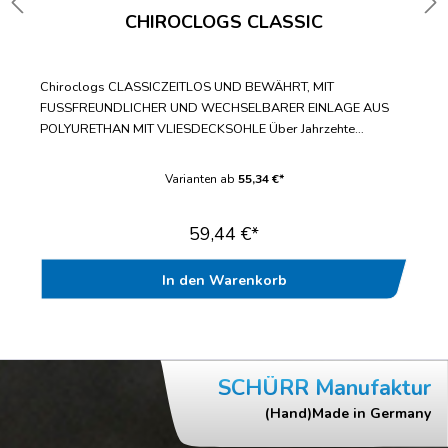
CHIROCLOGS CLASSIC
Chiroclogs CLASSICZEITLOS UND BEWÄHRT, MIT
FUSSFREUNDLICHER UND WECHSELBARER EINLAGE AUS
POLYURETHAN MIT VLIESDECKSOHLE Über Jahrzehte
bewährter Standard-ClogWechselbare Einlegesohle mit
fußfreundlicher VliesdecksohleBis zur Doppelgröße 47/48
Varianten ab
55,34 €*
lieferbarWasch- und desinfizierbar bis
70°CAntistatischGeprüft nach EN ISO 20347“
59,44 €*
In den Warenkorb
SCHÜRR Manufaktur
(Hand)Made in Germany