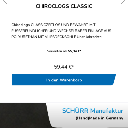
CHIROCLOGS CLASSIC
Chiroclogs CLASSICZEITLOS UND BEWÄHRT, MIT
FUSSFREUNDLICHER UND WECHSELBARER EINLAGE AUS
POLYURETHAN MIT VLIESDECKSOHLE Über Jahrzehte
bewährter Standard-ClogWechselbare Einlegesohle mit
fußfreundlicher VliesdecksohleBis zur Doppelgröße 47/48
Varianten ab
55,34 €*
lieferbarWasch- und desinfizierbar bis
70°CAntistatischGeprüft nach EN ISO 20347“
59,44 €*
In den Warenkorb
SCHÜRR Manufaktur
(Hand)Made in Germany