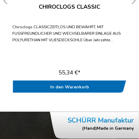
CHIROCLOGS CLASSIC
Chiroclogs CLASSICZEITLOS UND BEWÄHRT, MIT
FUSSFREUNDLICHER UND WECHSELBARER EINLAGE AUS
POLYURETHAN MIT VLIESDECKSOHLE Über Jahrzehte
bewährter Standard-ClogWechselbare Einlegesohle mit
fußfreundlicher VliesdecksohleBis zur Doppelgröße 47/48
lieferbarWasch- und desinfizierbar bis
70°CAntistatischGeprüft nach EN ISO 20347“
55,34 €*
In den Warenkorb
SCHÜRR Manufaktur
(Hand)Made in Germany