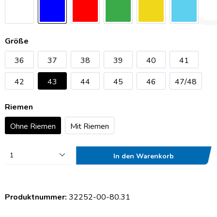
Größe
36
37
38
39
40
41
42
43
44
45
46
47/48
Riemen
Ohne Riemen
Mit Riemen
1
In den Warenkorb
Produktnummer:
32252-00-80.31